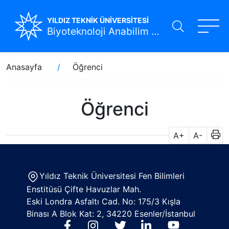
YILDIZ TEKNİK ÜNİVERSİTESİ
Biyoteknoloji Anabilim Dalı
Ana
Sayfa
Anasayfa
Öğrenci
içeriğe
yolu
atla
Öğrenci
A+
A-
Yıldız Teknik Üniversitesi Fen Bilimleri
Enstitüsü Çifte Havuzlar Mah.
Eski Londra Asfaltı Cad. No: 175/3 Kışla
Binası A Blok Kat: 2, 34220 Esenler/İstanbul